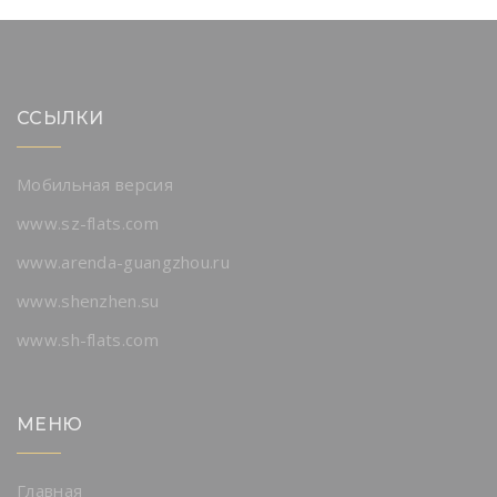
ССЫЛКИ
Мобильная версия
www.sz-flats.com
www.arenda-guangzhou.ru
www.shenzhen.su
www.sh-flats.com
МЕНЮ
Главная