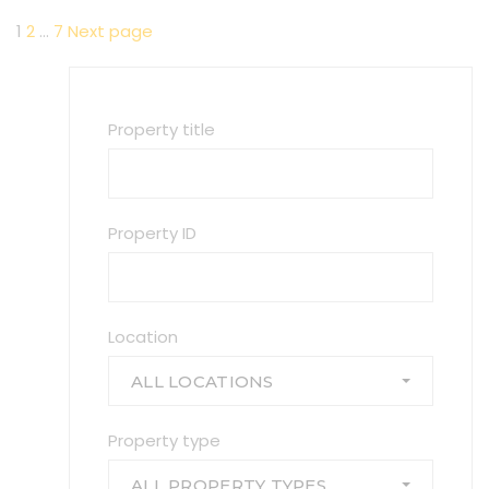
Навигация
Page
1
Page
2
…
Page
7
Next page
по
записям
Property title
Property ID
Location
ALL LOCATIONS
Property type
ALL PROPERTY TYPES