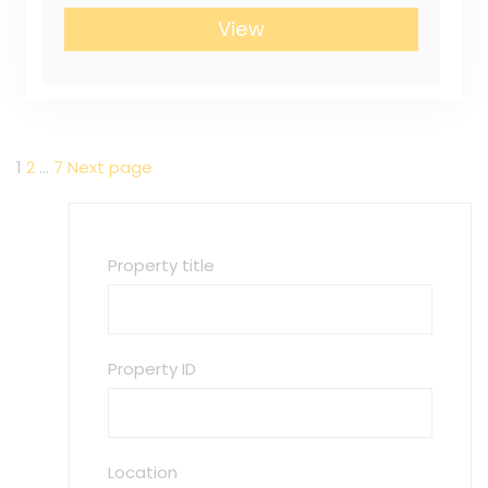
View
Навигация
Page
1
Page
2
…
Page
7
Next page
по
записям
Property title
Property ID
Location