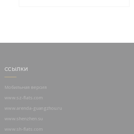
ССЫЛКИ
Мобильная версия
www.sz-flats.com
www.arenda-guangzhou.ru
www.shenzhen.su
www.sh-flats.com