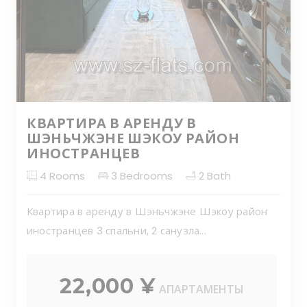
КВАРТИРА В АРЕНДУ В
ШЭНЬЧЖЭНЕ ШЭКОУ РАЙОН
ИНОСТРАНЦЕВ
4
Rooms
3
Bedrooms
2
Bath
Квартира в аренду в Шэньчжэне Шэкоу район
иностранцев 3 спальни, 2 санузла...
22,000 ¥
АПАРТАМЕНТЫ