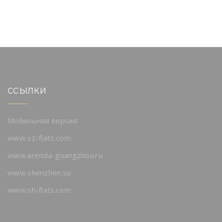
ССЫЛКИ
Мобильная версия
www.sz-flats.com
www.arenda-guangzhou.ru
www.shenzhen.su
www.sh-flats.com