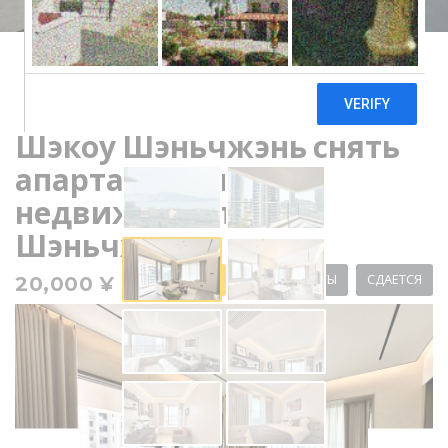
Шэкоу Шэньчжэнь снять
апартаменты
недвижимость в
Шэньчжэнь
FOR RENT
АПАРТАМЕНТЫ
СДАЕТСЯ
20,000 ¥