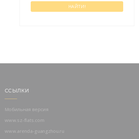
НАЙТИ!
ССЫЛКИ
Мобильная версия
www.sz-flats.com
www.arenda-guangzhou.ru