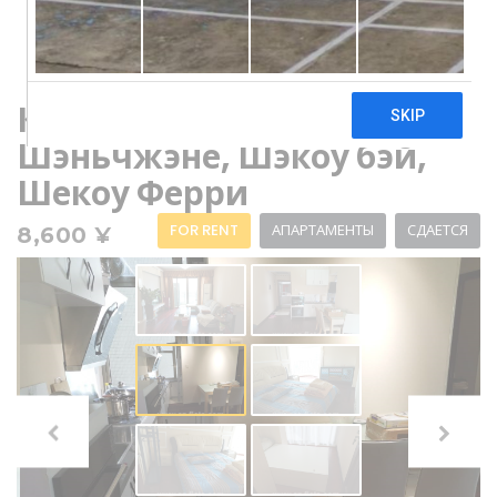
Квартира для аренды в
Шэньчжэне, Шэкоу бэй,
Шекоу Ферри
FOR RENT
АПАРТАМЕНТЫ
СДАЕТСЯ
8,600 ¥