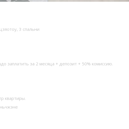
зяотоу, 3 спальни
до заплатить за 2 месяца + депозит + 50% комиссию.
тр квартиры.
эньчжэне