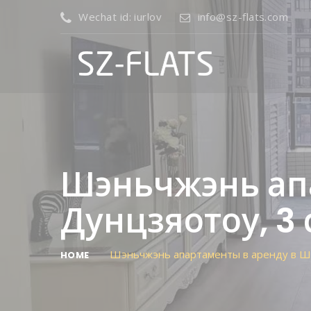
Wechat id: iurlov
info@sz-flats.com
Шэньчжэнь апа
Дунцзяотоу, 3
Шэньчжэнь апартаменты в аренду в Шэ
HOME