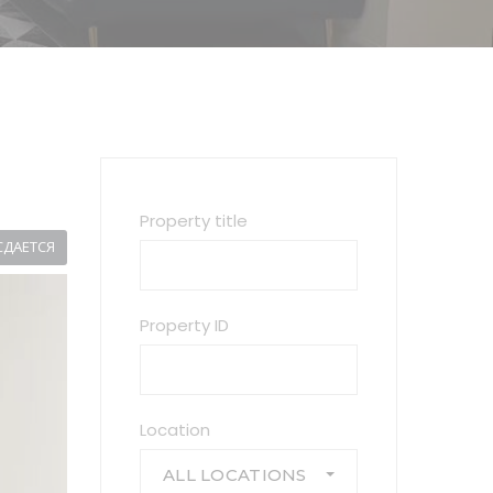
Property title
СДАЕТСЯ
Property ID
Location
ALL LOCATIONS