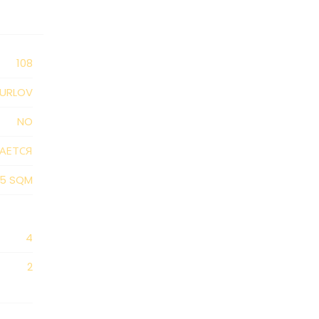
108
IURLOV
NO
АЕТСЯ
25 SQM
4
2