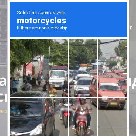
ГЛАВНАЯ
ВСЕ КВАРТИРЫ
ОБ АГЕНТСТВЕ
ртаменты в аренд
 спальни
коу, Дунцзяотоу, 3 спальни