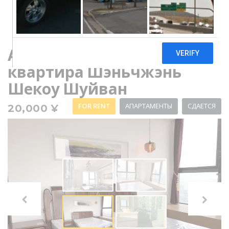
Аренда 2-х комнатная
квартира Шэньчжэнь
Шекоу Шуйван
FOR RENT
АПАРТАМЕНТЫ
СДАЕТСЯ
20,000 ¥