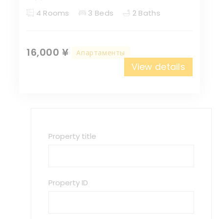
4 Rooms
3 Beds
2 Baths
16,000 ¥
Апартаменты
View details
Property title
Property ID