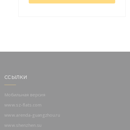
ССЫЛКИ
Мобильная версия
www.sz-flats.com
www.arenda-guangzhou.ru
www.shenzhen.su